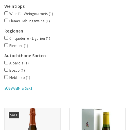
Weintipps
Presse
Wein für Weingourmets
(1)
Elenas Lieblingsweine
(1)
Weingut
Regionen
Cinqueterre - Ligurien
(1)
Piemont
(1)
Autochthone Sorten
Albarola
(1)
Bosco
(1)
Nebbiolo
(1)
SÜSSWEIN & SEKT
SALE