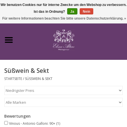
Wir benutzen Cookies nur für interne Zwecke um den Webshop zu verbessern.
Ist das in Ordnung?
Ja
Nein
0 Artikel - €0,00
Für weitere Informationen beachten Sie bitte unsere Datenschutzerklärung. »
Startseite
Wein
Süßwein & Sekt
Süßwein & Sekt
STARTSEITE
/
SÜSSWEIN & SEKT
Präsente
Feinkost
Bewertungen
SALE
Vinous - Antonio Galloni: 90+
(1)