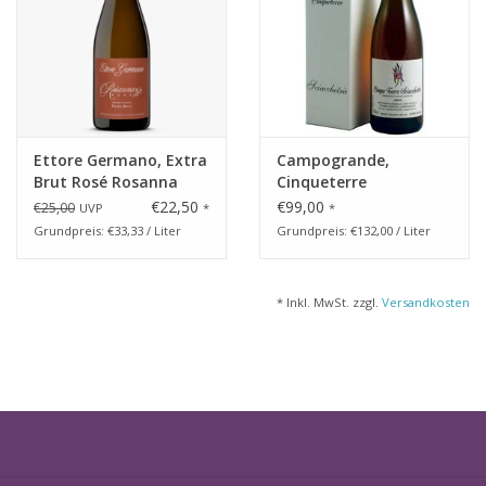
Ettore Germano, Extra
Campogrande,
Brut Rosé Rosanna
Cinqueterre
Sciacchetrá doc 2009
€22,50
€99,00
€25,00
UVP
*
*
Grundpreis: €33,33 / Liter
Grundpreis: €132,00 / Liter
* Inkl. MwSt. zzgl.
Versandkosten