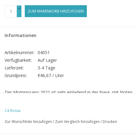
+
ZUM WARENKORB HINZUFÜGEN
-
Informationen
Artikelnummer:
04051
Verfügbarkeit:
Auf Lager
Lieferzeit:
3-4 Tage
Grundpreis:
€46,67 / Liter
Der Mompissano 2021 ist sehr einladend in der Nase, mit Noten
von süßer Kirsche, Minze, Unterholz, Lakritz und Zedernholz.
Weich und geschmeidig. Der Tannin ist feinkörnig und die Säure
Cá Rossa
ist moderat und gut eingebunden. Der Nebbiolo wirkt hier viel
Zur Wunschliste hinzufügen
/
Zum Vergleich hinzufügen
/
Drucken
leichter und fruchtiger als ein Nebbiolo aus dem Barolo Gebiet.
Viel Finesse, mit elegantem Körper.