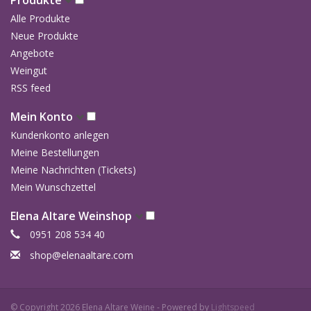
Produkte
Antonio Galloni
Alle Produkte
Neue Produkte
Angebote
Weingut
RSS feed
Mein Konto
Kundenkonto anlegen
Meine Bestellungen
Meine Nachrichten (Tickets)
Mein Wunschzettel
Elena Altare Weinshop
0951 208 534 40
shop@elenaaltare.com
© Copyright 2026 Elena Altare Weine - Powered by
Lightspeed