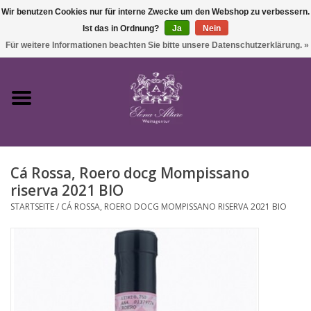
Wir benutzen Cookies nur für interne Zwecke um den Webshop zu verbessern.
Ist das in Ordnung?
Ja
Nein
0 Artikel - €0,00
Für weitere Informationen beachten Sie bitte unsere Datenschutzerklärung. »
Startseite
Wein
Cá Rossa, Roero docg Mompissano
Süßwein & Sekt
riserva 2021 BIO
STARTSEITE
/
CÁ ROSSA, ROERO DOCG MOMPISSANO RISERVA 2021 BIO
Präsente
Feinkost
SALE