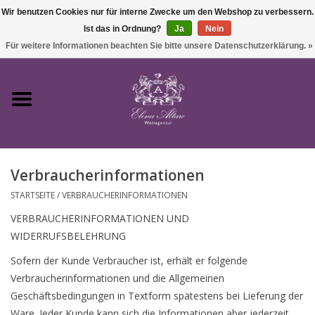
Wir benutzen Cookies nur für interne Zwecke um den Webshop zu verbessern.
Ist das in Ordnung?
Ja
Nein
0 Artikel - €0,00
Für weitere Informationen beachten Sie bitte unsere Datenschutzerklärung. »
Startseite
Wein
Verbraucherinformationen
Süßwein & Sekt
STARTSEITE
/
VERBRAUCHERINFORMATIONEN
VERBRAUCHERINFORMATIONEN UND
Präsente
WIDERRUFSBELEHRUNG
Sofern der Kunde Verbraucher ist, erhält er folgende
Feinkost
Verbraucherinformationen und die Allgemeinen
Geschäftsbedingungen in Textform spätestens bei Lieferung der
SALE
Ware. Jeder Kunde kann sich die Informationen aber jederzeit