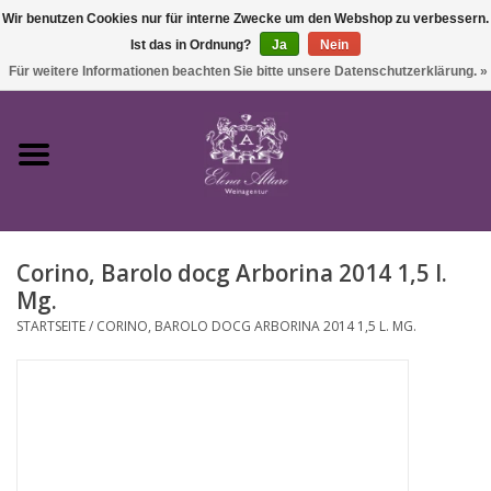
Wir benutzen Cookies nur für interne Zwecke um den Webshop zu verbessern.
Ist das in Ordnung?
Ja
Nein
0 Artikel - €0,00
Für weitere Informationen beachten Sie bitte unsere Datenschutzerklärung. »
Startseite
Wein
Corino, Barolo docg Arborina 2014 1,5 l.
Süßwein & Sekt
Mg.
STARTSEITE
/
CORINO, BAROLO DOCG ARBORINA 2014 1,5 L. MG.
Präsente
Feinkost
SALE