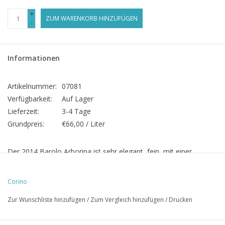
+
ZUM WARENKORB HINZUFÜGEN
-
Informationen
Artikelnummer:
07081
Verfügbarkeit:
Auf Lager
Lieferzeit:
3-4 Tage
Grundpreis:
€66,00 / Liter
Der 2014 Barolo Arborina ist sehr elegant, fein, mit einer
komplexen und zarten Aromatik mit seidenweichen Tanninen
und moderater Säure. Die Lage Arborina ist geprägt von einem
Corino
etwas höheren Anteil vom Sand und Kalk als anderen Cru,
Zur Wunschliste hinzufügen
/
Zum Vergleich hinzufügen
/
Drucken
deswegen tendieren die typische Nebbiolo Noten aus der
Arborina Lage zu Menthol, Duft nach Kirschen und