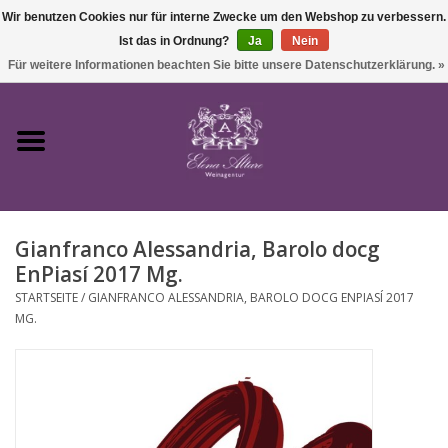
Wir benutzen Cookies nur für interne Zwecke um den Webshop zu verbessern.
Ist das in Ordnung?
Ja
Nein
0 Artikel - €0,00
Für weitere Informationen beachten Sie bitte unsere Datenschutzerklärung. »
Startseite
Wein
Gianfranco Alessandria, Barolo docg
Süßwein & Sekt
EnPiasí 2017 Mg.
STARTSEITE
/
GIANFRANCO ALESSANDRIA, BAROLO DOCG ENPIASÍ 2017
Präsente
MG.
Feinkost
SALE