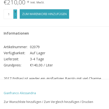
€210,00
*
Inkl. MwSt.
+
ZUM WARENKORB HINZUFÜGEN
-
Informationen
Artikelnummer:
02079
Verfügbarkeit:
Auf Lager
Lieferzeit:
3-4 Tage
Grundpreis:
€140,00 / Liter
2017 EnPiasí ist wieder ein großartiger Barolo mit viel Charme
und Finesse. Die Tannine sind fein geschliffen und die
aromatischen Fruchtnoten sind komplex und einladend:
Gianfranco Alessandria
Johannisbeeren, Stachelbeeren, Schwarzkirsche und Cassis.
Zur Wunschliste hinzufügen
/
Zum Vergleich hinzufügen
/
Drucken
Trotz Seidigkeit sollte man den Wein lange weggesperren und
im Keller für die nächsten 10 Jahren vergessen.