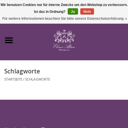
Wir benutzen Cookies nur für interne Zwecke um den Webshop zu verbessern.
Ist das in Ordnung?
Ja
Nein
0 Artikel - €0,00
Für weitere Informationen beachten Sie bitte unsere Datenschutzerklärung. »
Startseite
Wein
Schlagworte
Süßwein & Sekt
STARTSEITE
/
SCHLAGWORTE
Präsente
Feinkost
SALE