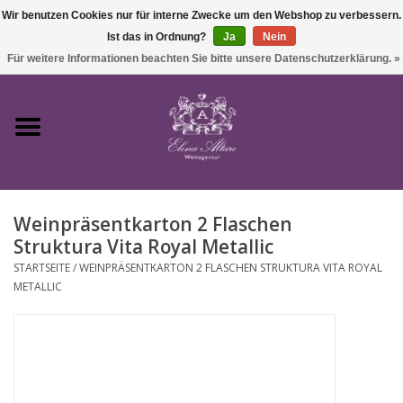
Wir benutzen Cookies nur für interne Zwecke um den Webshop zu verbessern.
Ist das in Ordnung?
Ja
Nein
0 Artikel - €0,00
Für weitere Informationen beachten Sie bitte unsere Datenschutzerklärung. »
Startseite
Wein
Weinpräsentkarton 2 Flaschen
Süßwein & Sekt
Struktura Vita Royal Metallic
STARTSEITE
/
WEINPRÄSENTKARTON 2 FLASCHEN STRUKTURA VITA ROYAL
Präsente
METALLIC
Feinkost
SALE