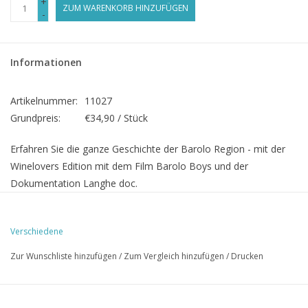
+
ZUM WARENKORB HINZUFÜGEN
-
Informationen
Artikelnummer:
11027
Grundpreis:
€34,90 / Stück
Erfahren Sie die ganze Geschichte der Barolo Region - mit der
Winelovers Edition mit dem Film Barolo Boys und der
Dokumentation Langhe doc.
Verschiedene
Barolo Boys
Zur Wunschliste hinzufügen
/
Zum Vergleich hinzufügen
/
Drucken
Die Barolo Boys betreten erstmals die große Leinwand! "The
Story of a Revolution" erzählt die faszinierende Geschichte von