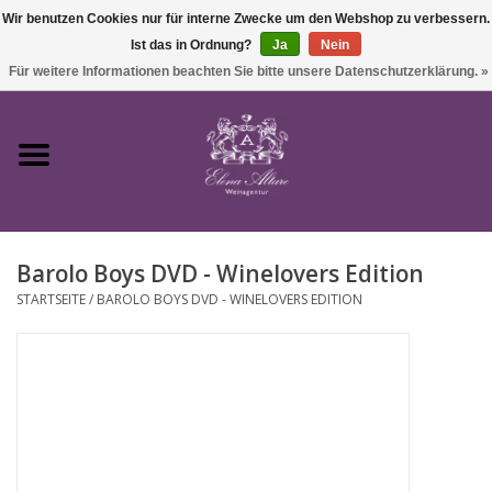
Wir benutzen Cookies nur für interne Zwecke um den Webshop zu verbessern.
Ist das in Ordnung?
Ja
Nein
0 Artikel - €0,00
Für weitere Informationen beachten Sie bitte unsere Datenschutzerklärung. »
Startseite
Wein
Barolo Boys DVD - Winelovers Edition
Süßwein & Sekt
STARTSEITE
/
BAROLO BOYS DVD - WINELOVERS EDITION
Präsente
Feinkost
SALE