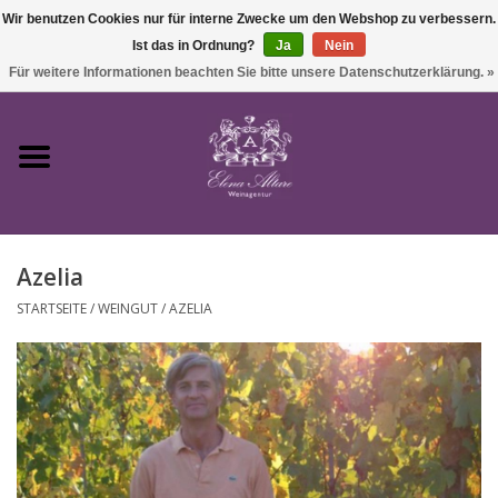
Wir benutzen Cookies nur für interne Zwecke um den Webshop zu verbessern.
Ist das in Ordnung?
Ja
Nein
0 Artikel - €0,00
Für weitere Informationen beachten Sie bitte unsere Datenschutzerklärung. »
Startseite
Wein
Azelia
Süßwein & Sekt
STARTSEITE
/
WEINGUT
/
AZELIA
Präsente
Feinkost
SALE