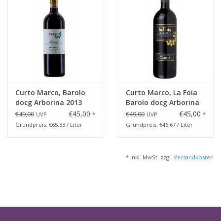
Curto Marco, Barolo
Curto Marco, La Foia
docg Arborina 2013
Barolo docg Arborina
2011
€45,00
€45,00
€49,00
€49,00
UVP
*
UVP
*
Grundpreis: €65,33 / Liter
Grundpreis: €46,67 / Liter
* Inkl. MwSt. zzgl.
Versandkosten