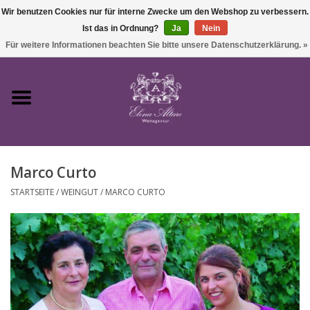
Wir benutzen Cookies nur für interne Zwecke um den Webshop zu verbessern.
Ist das in Ordnung?
Ja
Nein
0 Artikel - €0,00
Für weitere Informationen beachten Sie bitte unsere Datenschutzerklärung. »
Startseite
Wein
Marco Curto
Süßwein & Sekt
STARTSEITE
/
WEINGUT
/
MARCO CURTO
Präsente
Feinkost
SALE