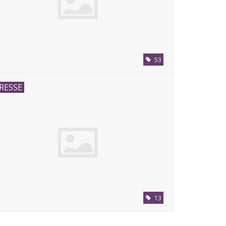
53
RESSE
13