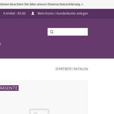
ationen beachten Sie bitte unsere Datenschutzerklärung. »
0 Artikel - €0,00
Mein Konto / Kundenkonto anlegen
T
STARTSEITE
/
KATALOG
RÄSENTE