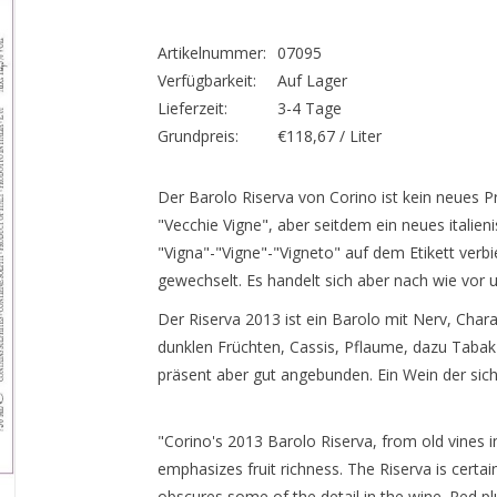
Artikelnummer:
07095
Verfügbarkeit:
Auf Lager
Lieferzeit:
3-4 Tage
Grundpreis:
€118,67 / Liter
Der Barolo Riserva von Corino ist kein neues P
"Vecchie Vigne", aber seitdem ein neues italie
"Vigna"-"Vigne"-"Vigneto" auf dem Etikett verb
gewechselt. Es handelt sich aber nach wie vor u
Der Riserva 2013 ist ein Barolo mit Nerv, Chara
dunklen Früchten, Cassis, Pflaume, dazu Taba
präsent aber gut angebunden. Ein Wein der sich
"Corino's 2013 Barolo Riserva, from old vines in 
emphasizes fruit richness. The Riserva is certain
obscures some of the detail in the wine. Red pl