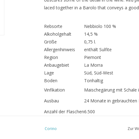
laced together in a Barolo that conveys a good 
Rebsorte
Nebbiolo 100 %
Alkoholgehalt
14,5 %
Größe
0,75 l.
Allergenhinweis
enthält Sulfite
Region
Piemont
Anbaugebiet
La Morra
Lage
Süd, Süd-West
Boden
Tonhaltig
Vinfikation
Maischegärung mit Schale i
Ausbau
24 Monate in gebrauchten 
Anzahl der Flaschen
6.500
Vinous -
2013: 92 P
Antonio Galloni
Corino
Zur Wu