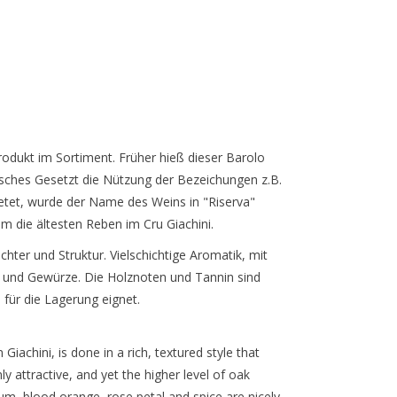
rodukt im Sortiment. Früher hieß dieser Barolo
nisches Gesetzt die Nützung der Bezeichungen z.B.
ietet, wurde der Name des Weins in "Riserva"
m die ältesten Reben im Cru Giachini.
chter und Struktur. Vielschichtige Aromatik, mit
k und Gewürze. Die Holznoten und Tannin sind
 für die Lagerung eignet.
Giachini, is done in a rich, textured style that
ly attractive, and yet the higher level of oak
um, blood orange, rose petal and spice are nicely