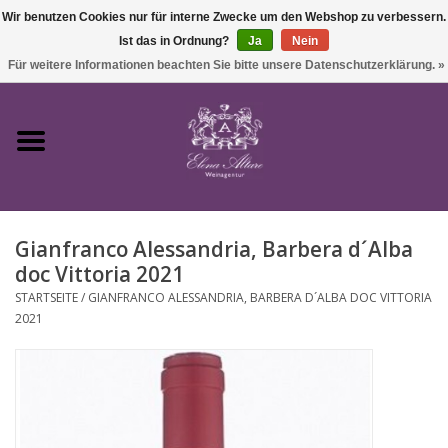
Wir benutzen Cookies nur für interne Zwecke um den Webshop zu verbessern.
Ist das in Ordnung?
Ja
Nein
0 Artikel - €0,00
Für weitere Informationen beachten Sie bitte unsere Datenschutzerklärung. »
Startseite
Wein
Gianfranco Alessandria, Barbera d´Alba
Süßwein & Sekt
doc Vittoria 2021
STARTSEITE
/
GIANFRANCO ALESSANDRIA, BARBERA D´ALBA DOC VITTORIA
Präsente
2021
Feinkost
SALE