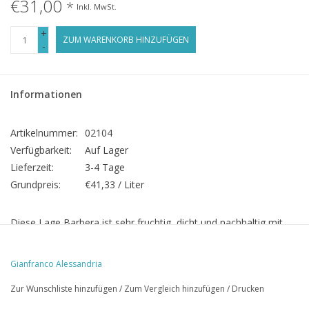
€31,00
*
Inkl. MwSt.
+
ZUM WARENKORB HINZUFÜGEN
-
Informationen
Artikelnummer:
02104
Verfügbarkeit:
Auf Lager
Lieferzeit:
3-4 Tage
Grundpreis:
€41,33 / Liter
Diese Lage Barbera ist sehr fruchtig, dicht und nachhaltig mit
viel Tiefgang. Sie wird in Barriques ausgebaut. Duft nach reife,
dunkle Früchte und Kirschen, Johannisbeeren. Die Säure ist gut
Gianfranco Alessandria
mit der Struktur des Weins und dem Holz angebunden. Man
Zur Wunschliste hinzufügen
/
Zum Vergleich hinzufügen
/
Drucken
kann sie jetzt trinken aber sie eignet sich auch für eine lange
Lagerung. Großes Potential!