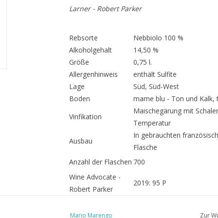
Larner - Robert Parker
Rebsorte
Nebbiolo 100 %
Alkoholgehalt
14,50 %
Größe
0,75 l.
Allergenhinweis
enthält Sulfite
Lage
Süd, Süd-West
Boden
marne blu - Ton und Kalk, 
Maischegärung mit Schalen 
Vinfikation
Temperatur
In gebrauchten französisch
Ausbau
Flasche
Anzahl der Flaschen
700
Wine Advocate -
2019: 95 P
Robert Parker
Vinous - Antonio
2016: 90 P
Galloni
Mario Marengo
Zur Wu