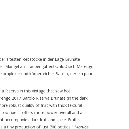
der ältesten Rebstöcke in der Lage Brunate
z der Mangel an Traubengut entschloß sich Marengo
n komplexer und körperreicher Barolo, der ein paar
 Riserva in this vintage that saw hot
engo 2017 Barolo Riserva Brunate (in the dark
re robust quality of fruit with thick textural
 too ripe. It offers more power overall and a
at accompanies dark fruit and spice. Fruit is
is a tiny production of just 700 bottles."
Monica