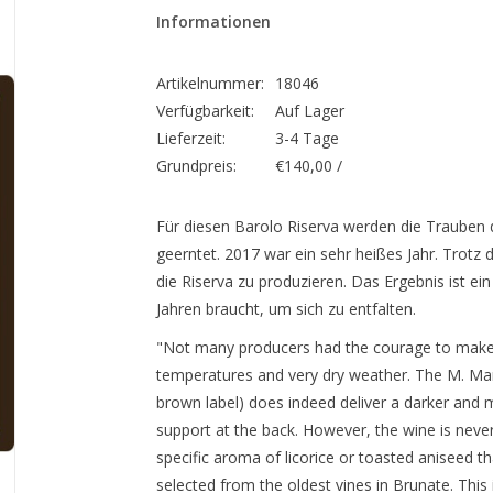
Informationen
Artikelnummer:
18046
Verfügbarkeit:
Auf Lager
Lieferzeit:
3-4 Tage
Grundpreis:
€140,00 /
Für diesen Barolo Riserva werden die Trauben 
geerntet. 2017 war ein sehr heißes Jahr. Trot
die Riserva zu produzieren. Das Ergebnis ist ei
Jahren braucht, um sich zu entfalten.
"Not many producers had the courage to make a
temperatures and very dry weather. The M. Mar
brown label) does indeed deliver a darker and mo
support at the back. However, the wine is never
specific aroma of licorice or toasted aniseed th
selected from the oldest vines in Brunate. This 