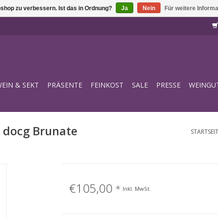
shop zu verbessern. Ist das in Ordnung?
Ja
Nein
Für weitere Inform
EIN & SEKT
PRÄSENTE
FEINKOST
SALE
PRESSE
WEINGU
a docg Brunate
STARTSEI
€105,00
*
Inkl. MwSt.