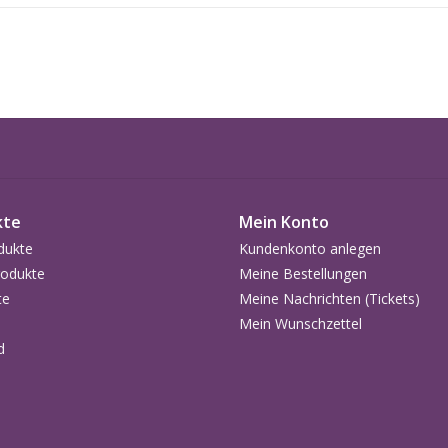
In 60% gebrauchten franzö
Ausbau
Monate
Anzahl der Flaschen
6.500
Wine Advocate -
2017: 93 P
Robert Parker
Vinous -
2017: 91 P
Antonio Galloni
kte
Mein Konto
dukte
Kundenkonto anlegen
odukte
Meine Bestellungen
te
Meine Nachrichten (Tickets)
Mein Wunschzettel
d