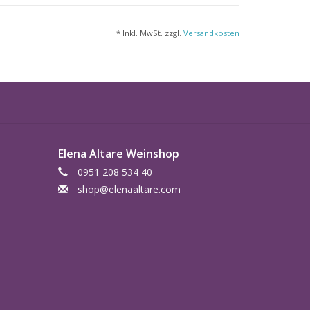
sischen Barriques und 40% neue für 24
* Inkl. MwSt. zzgl.
Versandkosten
Elena Altare Weinshop
0951 208 534 40
shop@elenaaltare.com