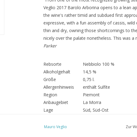
Veglio 2017 Barolo Arborina opens to a lean ap
the wine's rather timid and subdued first approa
expressive, with a fun assembly of cassis, wild 
thin and dry, owning those shortcomings to the 
nicely over the palate nonetheless. This was a 
Parker
Rebsorte
Nebbiolo 100 %
Alkoholgehalt
14,5 %
Größe
0,75 l.
Allergenhinweis
enthält Sulfite
Region
Piemont
Anbaugebiet
La Morra
Lage
Süd, Süd-Ost
Boden
marne blu - Ton und Kalk, t
Maischegärung mit Schalen
Mauro Veglio
Zur Wu
Vinfikation
kontrollierter Temperatur