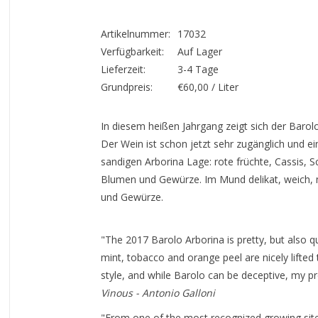
Artikelnummer:
17032
Verfügbarkeit:
Auf Lager
Lieferzeit:
3-4 Tage
Grundpreis:
€60,00 / Liter
In diesem heißen Jahrgang zeigt sich der Barolo 
Der Wein ist schon jetzt sehr zugänglich und e
sandigen Arborina Lage: rote früchte, Cassis,
Blumen und Gewürze. Im Mund delikat, weich, 
und Gewürze.
"The 2017 Barolo Arborina is pretty, but also qu
mint, tobacco and orange peel are nicely lifted 
style, and while Barolo can be deceptive, my pre
Vinous - Antonio Galloni
"From one of the most recognized growing site