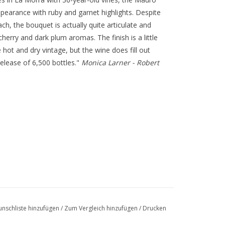
pearance with ruby and garnet highlights. Despite
ch, the bouquet is actually quite articulate and
cherry and dark plum aromas. The finish is a little
hot and dry vintage, but the wine does fill out
release of 6,500 bottles."
Monica Larner - Robert
eilweise sandig
 im Rotofermentor für 8 Tage bei
nschliste hinzufügen
/
Zum Vergleich hinzufügen
/
Drucken