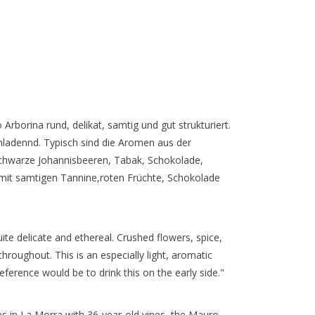
Arborina rund, delikat, samtig und gut strukturiert.
inladennd. Typisch sind die Aromen aus der
 Schwarze Johannisbeeren, Tabak, Schokolade,
mit samtigen Tannine,roten Früchte, Schokolade
ite delicate and ethereal. Crushed flowers, spice,
throughout. This is an especially light, aromatic
ference would be to drink this on the early side."
s in La Morra with 36-year-old vines, the Mauro