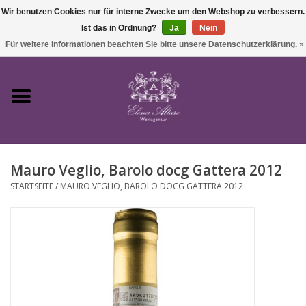
Wir benutzen Cookies nur für interne Zwecke um den Webshop zu verbessern.
Ist das in Ordnung?
Ja
Nein
0 Artikel - €0,00
Für weitere Informationen beachten Sie bitte unsere Datenschutzerklärung. »
Startseite
Wein
Mauro Veglio, Barolo docg Gattera 2012
Süßwein & Sekt
STARTSEITE
/
MAURO VEGLIO, BAROLO DOCG GATTERA 2012
Präsente
Feinkost
SALE