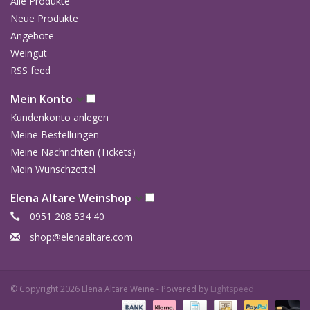
Anbaugebiet
La Morra (an der Grenze mit Castiglione Falletto)
Alle Produkte
Lage
Süd, Süd-West
Neue Produkte
Boden
marne blu - Ton und Kalk, teilweise sandig
Angebote
Maischegärung mit Schalen im Rotofermentor für 
Weingut
Vinfikation
Temperatur
RSS feed
Ausbau
In 60% gebrauchten französischen Barriques un
Mein Konto
Anzahl der
6.000
Kundenkonto anlegen
Flaschen
Meine Bestellungen
Vinous -
90 P
Meine Nachrichten (Tickets)
Antonio Galloni
Mein Wunschzettel
Elena Altare Weinshop
0951 208 534 40
shop@elenaaltare.com
© Copyright 2026 Elena Altare Weine - Powered by
Lightspeed