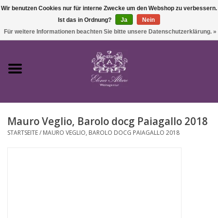
Wir benutzen Cookies nur für interne Zwecke um den Webshop zu verbessern.
Ist das in Ordnung?
Ja
Nein
0 Artikel - €0,00
Für weitere Informationen beachten Sie bitte unsere Datenschutzerklärung. »
Startseite
Wein
Mauro Veglio, Barolo docg Paiagallo 2018
Süßwein & Sekt
STARTSEITE
/
MAURO VEGLIO, BAROLO DOCG PAIAGALLO 2018
Präsente
Feinkost
SALE