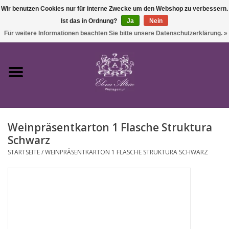
Wir benutzen Cookies nur für interne Zwecke um den Webshop zu verbessern.
Ist das in Ordnung?
Ja
Nein
0 Artikel - €0,00
Für weitere Informationen beachten Sie bitte unsere Datenschutzerklärung. »
Startseite
Wein
Weinpräsentkarton 1 Flasche Struktura
Süßwein & Sekt
Schwarz
STARTSEITE
/
WEINPRÄSENTKARTON 1 FLASCHE STRUKTURA SCHWARZ
Präsente
Feinkost
SALE