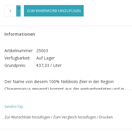
+
ZUM WARENKORB HINZUFÜGEN
-
Informationen
Artikelnummer:
25003
Verfügbarkeit:
Auf Lager
Grundpreis:
€37,33 / Liter
Der Name von diesem 100% Nebbiolo (hier in der Region
Chiavennasca genannt) kommt aus der weitverbreiteten und in
der Blütezeit invensiv duftenden Glycinien, die wild zwischen den
Weinbergen in der Lage Sassella wachsen.
Sandro Fay
Der Weinberg von Fay ist circa 1 Hektar groß und liegt auf 470
Zur Wunschliste hinzufügen
/
Zum Vergleich hinzufügen
/
Drucken
m.ü.M.
Der Wein reift erst 8 Monaten in 500 L. Holzfässern, dann circa