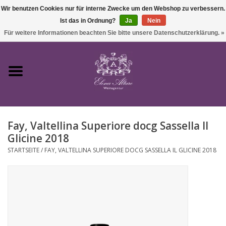
Wir benutzen Cookies nur für interne Zwecke um den Webshop zu verbessern.
Ist das in Ordnung?
Ja
Nein
0 Artikel - €0,00
Für weitere Informationen beachten Sie bitte unsere Datenschutzerklärung. »
Startseite
Wein
Fay, Valtellina Superiore docg Sassella Il
Süßwein & Sekt
Glicine 2018
STARTSEITE
/
FAY, VALTELLINA SUPERIORE DOCG SASSELLA IL GLICINE 2018
Präsente
Feinkost
SALE