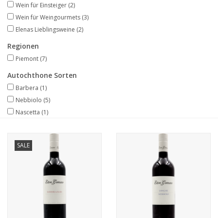
Wein für Einsteiger
(2)
Wein für Weingourmets
(3)
Elenas Lieblingsweine
(2)
Regionen
Piemont
(7)
Autochthone Sorten
Barbera
(1)
Nebbiolo
(5)
Nascetta
(1)
SALE