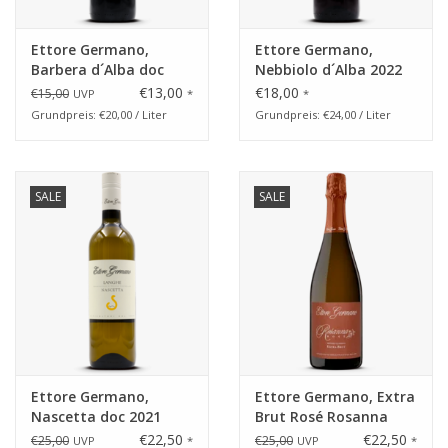
Ettore Germano,
Ettore Germano,
Barbera d´Alba doc
Nebbiolo d´Alba 2022
2019
€13,00
€18,00
€15,00
UVP
*
*
Grundpreis: €20,00 / Liter
Grundpreis: €24,00 / Liter
SALE
SALE
Ettore Germano,
Ettore Germano, Extra
Nascetta doc 2021
Brut Rosé Rosanna
€22,50
€22,50
€25,00
€25,00
UVP
*
UVP
*