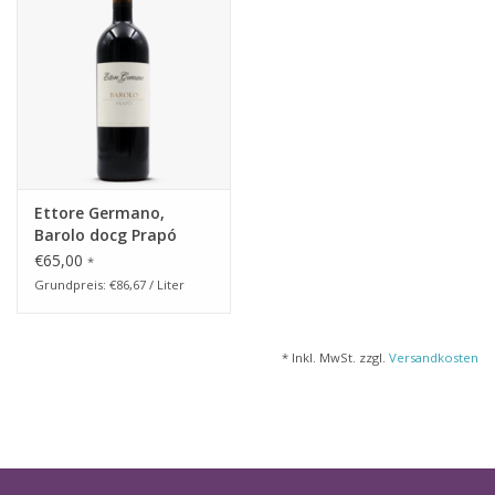
Ettore Germano,
Barolo docg Prapó
2016
€65,00
*
Grundpreis: €86,67 / Liter
* Inkl. MwSt. zzgl.
Versandkosten