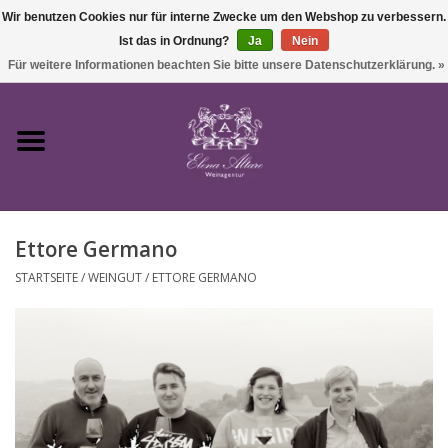
Wir benutzen Cookies nur für interne Zwecke um den Webshop zu verbessern.
Ist das in Ordnung?
Ja
Nein
0 Artikel - €0,00
Für weitere Informationen beachten Sie bitte unsere Datenschutzerklärung. »
Startseite
Wein
Ettore Germano
Süßwein & Sekt
STARTSEITE
/
WEINGUT
/
ETTORE GERMANO
Präsente
Feinkost
SALE